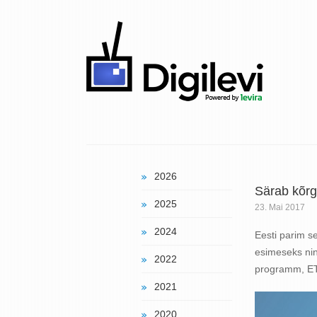
2026
Särab kõrge
2025
23. Mai 2017
2024
Eesti parim se
esimeseks nin
2022
programm, ETV
2021
2020