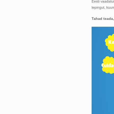
Eesti vaadatu
lepingut, kuu
Tahad teada,