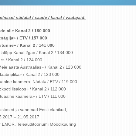
elmisel nädalal / saade / kanal / vaatajaid:
ede all» Kanal 2
/ 180 000
tnägija»
/ ETV / 157 000
dutunne» / Kanal 2 / 141 000
dalalõpp Kanal 2ga» / Kanal 2 / 134 000
ar» / Kanal 2 / 124 000
«Meie aasta Austraalias» / Kanal 2 / 123 000
«Naabriplika» / Kanal 2 / 123 000
ktuaalne kaamera. Nädal» / ETV / 119 000
ackpoti lisaloos» / Kanal 2 / 112 000
Aktuaalne kaamera» / ETV / 111 000
astased ja vanemad Eesti elanikud;
05.2017 – 21.05.2017
ar EMOR, Teleauditooriumi Mõõdikuuring