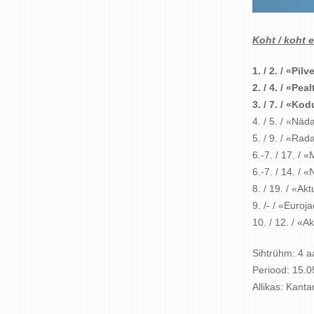
Koht / koht e
1. / 2. /
«Pilv
2. / 4. /
«Peal
3. / 7. / «Ko
4. / 5. / «Nä
5. / 9. / «Rad
6.-7. / 17. / 
6.-7. / 14. / 
8. / 19. / «A
9. /- / «Euroj
10. / 12. / «
Sihtrühm: 4 a
Periood: 15.
Allikas: Kant