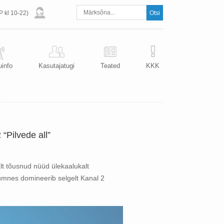
P kl 10-22)
uinfo
Kasutajatugi
Teated
KKK
“Pilvede all”
halt tõusnud nüüd ülekaalukalt
ümnes domineerib selgelt Kanal 2