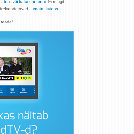
ist
toa- või katuseantenni
.
Ei mingit
järelvaadatavad –
vaata, kuidas.
 teada!