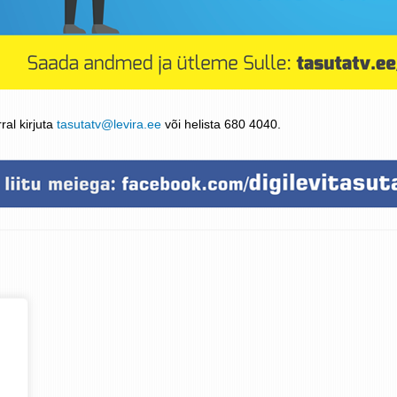
ral kirjuta
tasutatv@levira.ee
või helista 680 4040.