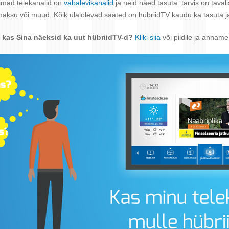
imad telekanalid on
vabalevikanalid
ja neid näed tasuta: tarvis on taval
maksu või muud. Kõik ülalolevad saated on hübriidTV kaudu ka tasuta 
 kas Sina näeksid ka uut hübriidTV-d?
Kliki siia
või pildile ja anname