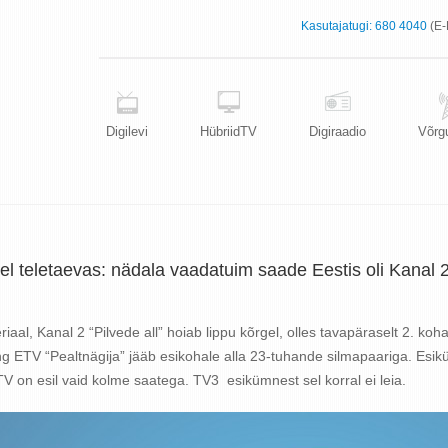
Kasutajatugi:
680 4040
(E-
Digilevi
HübriidTV
Digiraadio
Võrg
l teletaevas: nädala vaadatuim saade Eestis oli Kanal 2 
riaal, Kanal 2 “Pilvede all” hoiab lippu kõrgel, olles tavapäraselt 2. ko
g ETV “Pealtnägija” jääb esikohale alla 23-tuhande silmapaariga. Esik
 on esil vaid kolme saatega. TV3 esikümnest sel korral ei leia.