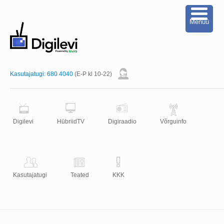
Menüü
Kasutajatugi:
680 4040
(E-P kl 10-22)
Digilevi
HübriidTV
Digiraadio
Võrguinfo
Kasutajatugi
Teated
KKK