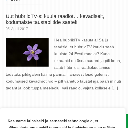
Uut hübriidTV-s: kuula raadiot… kevadiselt,
kodumaiste taustapiltide saatel!
05. Aprill 2017
Hea hübriidTV kasutaja! Sa ju
teadsid, et hübriidTV kaudu saab
kuulata 24 Eesti raadiot? Kuna
ekraanid on üsna suured ja pilt kena,
saab hübriidis raadiokuulamise
taustaks pildigalerii käima panna. Tänasest leiad galeriist
kodumaised kevadmotiivid – pilt vahetub taustal iga paari minuti
tagant ja loob tuppa meeleolu. Vali raadio, vajuta kollasele […]
Kasutame küpsiseid ja sarnaseid tehnoloogiaid, et
www.levira.com
võimaldada oma saidil teenuseid ja funktsioone ning mõista