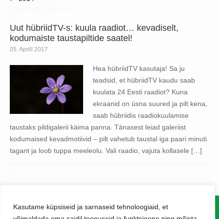
Uut hübriidTV-s: kuula raadiot… kevadiselt,
kodumaiste taustapiltide saatel!
05. Aprill 2017
Hea hübriidTV kasutaja! Sa ju
teadsid, et hübriidTV kaudu saab
kuulata 24 Eesti raadiot? Kuna
ekraanid on üsna suured ja pilt kena,
saab hübriidis raadiokuulamise
taustaks pildigalerii käima panna. Tänasest leiad galeriist
kodumaised kevadmotiivid – pilt vahetub taustal iga paari minuti
tagant ja loob tuppa meeleolu. Vali raadio, vajuta kollasele […]
Kasutame küpsiseid ja sarnaseid tehnoloogiaid, et
www.levira.com
võimaldada oma saidil teenuseid ja funktsioone ning mõista