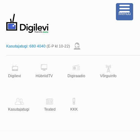
Menüü
Kasutajatugi:
680 4040
(E-P kl 10-22)
Digilevi
HübriidTV
Digiraadio
Võrguinfo
Kasutajatugi
Teated
KKK