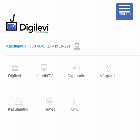
Menüü
Kasutajatugi:
680 4040
(E-P kl 10-22)
Digilevi
HübriidTV
Digiraadio
Võrguinfo
Kasutajatugi
Teated
KKK