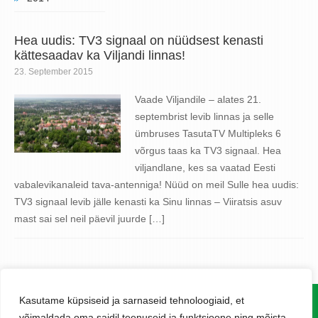
Hea uudis: TV3 signaal on nüüdsest kenasti
kättesaadav ka Viljandi linnas!
23. September 2015
Vaade Viljandile – alates 21.
septembrist levib linnas ja selle
ümbruses TasutaTV Multipleks 6
võrgus taas ka TV3 signaal. Hea
viljandlane, kes sa vaatad Eesti
vabalevikanaleid tava-antenniga! Nüüd on meil Sulle hea uudis:
TV3 signaal levib jälle kenasti ka Sinu linnas – Viiratsis asuv
mast sai sel neil päevil juurde […]
Kasutame küpsiseid ja sarnaseid tehnoloogiaid, et
www.levira.com
võimaldada oma saidil teenuseid ja funktsioone ning mõista