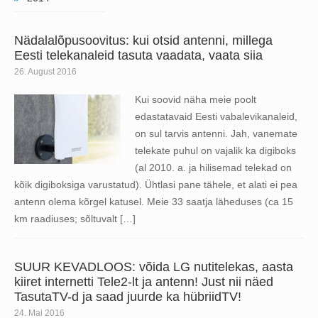
Nädalalõpusoovitus: kui otsid antenni, millega
Eesti telekanaleid tasuta vaadata, vaata siia
26. August 2016
Kui soovid näha meie poolt
edastatavaid Eesti vabalevikanaleid,
on sul tarvis antenni. Jah, vanemate
telekate puhul on vajalik ka digiboks
(al 2010. a. ja hilisemad telekad on
kõik digiboksiga varustatud). Ühtlasi pane tähele, et alati ei pea
antenn olema kõrgel katusel. Meie 33 saatja läheduses (ca 15
km raadiuses; sõltuvalt […]
SUUR KEVADLOOS: võida LG nutitelekas, aasta
kiiret internetti Tele2-lt ja antenn! Just nii näed
TasutaTV-d ja saad juurde ka hübriidTV!
24. Mai 2016