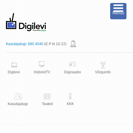
Menüü
Kasutajatugi:
680 4040
(E-P kl 10-22)
Digilevi
HübriidTV
Digiraadio
Võrguinfo
Kasutajatugi
Teated
KKK