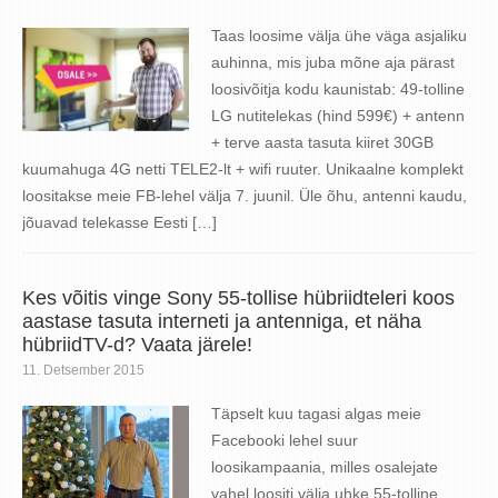
Taas loosime välja ühe väga asjaliku
auhinna, mis juba mõne aja pärast
loosivõitja kodu kaunistab: 49-tolline
LG nutitelekas (hind 599€) + antenn
+ terve aasta tasuta kiiret 30GB
kuumahuga 4G netti TELE2-lt + wifi ruuter. Unikaalne komplekt
loositakse meie FB-lehel välja 7. juunil. Üle õhu, antenni kaudu,
jõuavad telekasse Eesti […]
Kes võitis vinge Sony 55-tollise hübriidteleri koos
aastase tasuta interneti ja antenniga, et näha
hübriidTV-d? Vaata järele!
11. Detsember 2015
Täpselt kuu tagasi algas meie
Facebooki lehel suur
loosikampaania, milles osalejate
vahel loositi välja uhke 55-tolline