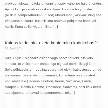
probleemidega, näiteks antenni ja kaabli vaheline halb ühendus.
Aja jooksul ja sageli ka raskete ilmastikuolude tingimustes
(niiskus, temperatuurimuutused) ühendused „väsivad“ ning see
põhjustab olukorra, kus pilt ilma nähtava põhjuseta kaob või
hakib. Kuna sellist viga on ilma […]
Kuidas leida infot rikete kohta minu kodukohas?
13. Aprill 2014
Kuigi Digilevi signaalis esineb väga harva tõrkeid, siis võib
juhtuda, et väiksemate saatjatega signaal eetrist ikkagi kaob.
Selle põhjuseks on reeglina suuremad elektrikatkestused antud
piirkonnas. See ei ole probleemiks, kui antenn on suunatud
põhisaatjatele (Tallinna Teletorn, Koeru, Valgjärve, Pärnu,
Haapsalu, Kohtla-Nõmme, Orissaare, Sauvere), sest kõik need
saatejaamad töötavad ka autonoomsel toitel. […]