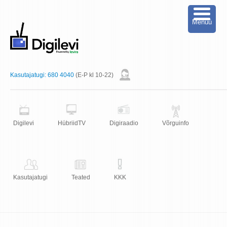
Menüü
Kasutajatugi:
680 4040
(E-P kl 10-22)
Digilevi
HübriidTV
Digiraadio
Võrguinfo
Kasutajatugi
Teated
KKK