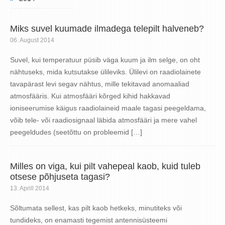
Miks suvel kuumade ilmadega telepilt halveneb?
06. August 2014
Suvel, kui temperatuur püsib väga kuum ja ilm selge, on oht
nähtuseks, mida kutsutakse ülileviks. Ülilevi on raadiolainete
tavapärast levi segav nähtus, mille tekitavad anomaaliad
atmosfääris. Kui atmosfääri kõrged kihid hakkavad
ioniseerumise käigus raadiolaineid maale tagasi peegeldama,
võib tele- või raadiosignaal läbida atmosfääri ja mere vahel
peegeldudes (seetõttu on probleemid […]
Milles on viga, kui pilt vahepeal kaob, kuid tuleb
otsese põhjuseta tagasi?
13. Aprill 2014
Sõltumata sellest, kas pilt kaob hetkeks, minutiteks või
tundideks, on enamasti tegemist antennisüsteemi